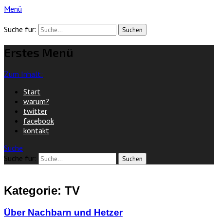
Menü
ole blögt
Suche für:
das muss doch nicht sein
Erstes Menü
Zum Inhalt:
Start
warum?
twitter
facebook
kontakt
Suche
Suche für:
Kategorie: TV
Über Nachbarn und Hetzer